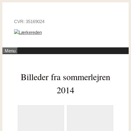
Hop
til
indhold
CVR: 35169024
Menu
Billeder fra sommerlejren
2014