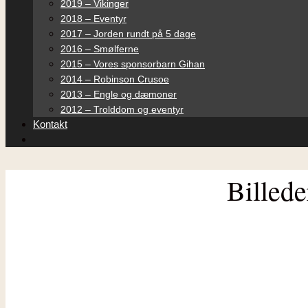
2019 – Vikinger
2018 – Eventyr
2017 – Jorden rundt på 5 dage
2016 – Smølferne
2015 – Vores sponsorbarn Gihan
2014 – Robinson Crusoe
2013 – Engle og dæmoner
2012 – Trolddom og eventyr
Kontakt
Billede