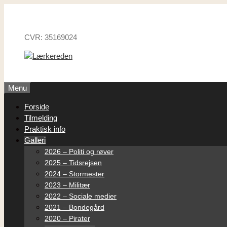
Hop
til
indhold
CVR: 35169024
Menu
Forside
Tilmelding
Praktisk info
Galleri
2026 – Politi og røver
2025 – Tidsrejsen
2024 – Stormester
2023 – Militær
2022 – Sociale medier
2021 – Bondegård
2020 – Pirater